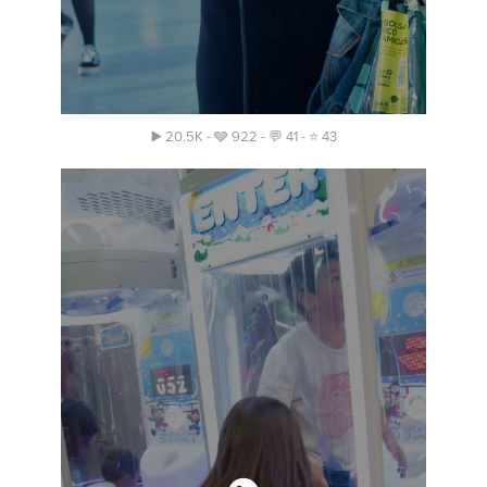
▶️ 20.5K - 🩶 922 - 💬 41 - ⭐️ 43