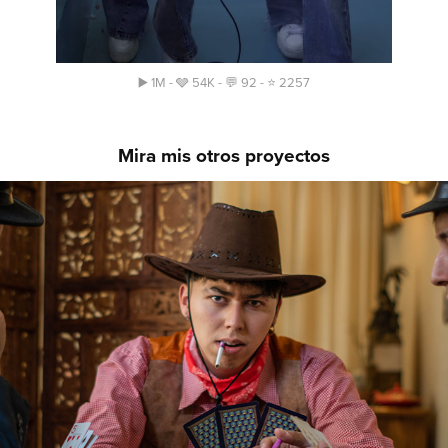
▶️ 1M - 🩶 54K - 💬 92 - ⭐️ 2257
Mira mis otros proyectos
Maltrunks