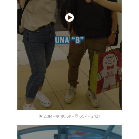
▶️ 2.3M - 🩶 110.6K - 💬 65 - ⭐️ 2421