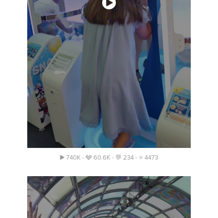
▶️ 740K - 🩶 60.6K - 💬 234 - ⭐️ 4473